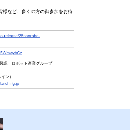
皆様など、多くの方の御参加をお待
ess-release/25sanrobo-
r/ZU5WmwybCz
興課 ロボット産業グループ
ヤルイン）
aichi.lg.jp