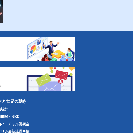
本と世界の動き
売統計
連機関・団体
内バーチャル視察会
メリカ最新流通事情