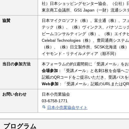
社）日本ショッピングセンター協会、（公社）
東京商工会議所、GS1 Japan（一財）流通シ
協賛
日本マイクロソフト（株）、富士通（株）、フ
テック（株）、（株）ヴィンクス、パナソニックコ
ビームコンサルティング（株）、（株）エイチビー
Celebal Technologies（株）、豊田通
（株）、（株）日立製作所、SCSK北海道（株
イヤモンド・リテイルメディア（順不同）
当日の参加方法
本フォーラムの約1週間前に「受講メール」を
会場参加
：「受講メール」と名刺1枚を会場へ
記載のQRコードをご提示いただき、受講パス
Web参加
：「受講メール」記載のURLまたはQ
お問い合わせ
日本小売業協会
03-6758-1771
日本小売業協会サイト
プログラム