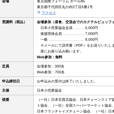
会場
東京国際フォーラム ホールB5
東京都千代田区丸の内3丁目5番1号
アクセス
受講料（税込）
会場参加（昼食、交流会でのカクテルビュッフ
日本小売業協会会員 ……… 6,000円
後援団体会員 ……………… 7,000円
一般 ………………………… 8,000円
※メールにて請求書（PDF）をお送りいたし
座にお振り込み願います。
Web参加：無料
定員
会場参加：300名
Web参加：700名
申込締切日
お申込みの受付は終了いたしました。
主催
日本小売業協会
後援
（一社）日本百貨店協会、日本チェーンストア
ト協会、（一社）全国スーパーマーケット協会
日本フランチャイズチェーン協会、（一社）日