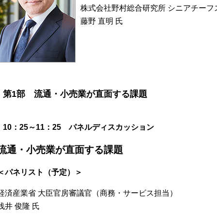
株式会社野村総合研究所 シニアチーフ
藤野 直明 氏
第1部 流通・小売業が直面する課題
10：25～11：25 パネルディスカッション
流通・小売業が直面する課題
＜パネリスト（予定）＞
経済産業省 大臣官房審議官（商務・サービス担当）
浅井 俊隆 氏