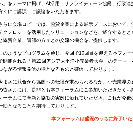
へ」をテーマに掲げ、Al活用、サプライチェーン協働、行政連
方々にご講演、ご議論をいただきます。
さらに会場ロビーでは、協賛企業による展示ブースにおいて、
テクノロジーを活用したソリューションなどをご紹介するとと
と協賛企業、講師の方々との交流の機会をご提供します。
このようなプログラムを通じ、今回で10回目を迎える本フォーラ
で開催される「第22回アジア太平洋小売業者大会」のテーマ
つながる情報発信の場となるものと確信しております。
今まさに競合から協働への転換が求められるなか、小売業界の変
の皆さまには、是非とも本フォーラムにご参加いただきたくお
ォーラムにて革新と協働の実例に触れていただき、これが今後
一助となることを期待しております。
本フォーラムは盛況のうちに終了いた