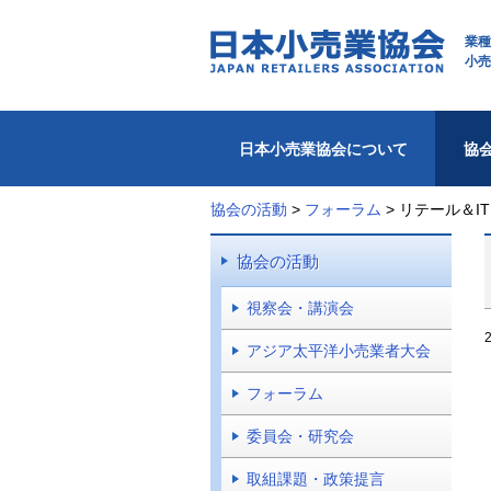
業種
小売
日本小売業協会について
協
協会の活動
>
フォーラム
>
リテール＆I
協会の活動
視察会・講演会
アジア太平洋小売業者大会
フォーラム
委員会・研究会
取組課題・政策提言