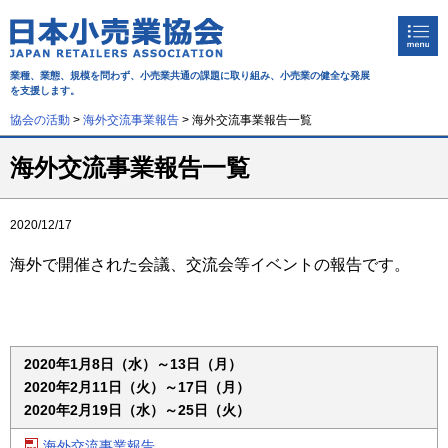
業種、業態、規模を問わず、小売業共通の課題に取り組み、
小売業の健全な発展
を支援します。
協会の活動
>
海外交流事業報告
>
海外交流事業報告一覧
日本小売業協会について
海外交流事業報告一覧
協会の活動
お知らせ
2020/12/17
日本と世界の動き
海外で開催された会議、交流会等イベントの報告です。
機関誌
入会のご案内
メルマガ登録
2020年1月8日（水）～13日（月）
2020年2月11日（火）～17日（月）
ホーム
English
2020年2月19日（水）～25日（火）
会員専用ページ
海外交流事業報告